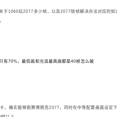
给大家聊聊关于1060玩2077多少帧，以及2077锁帧解决办法对应的知
。
使用率只有70%，最低画和光追最高画都是40帧怎么破
0显卡，确实能够跑赛博朋克2077，同时在中等配置画面设定
0帧以上。