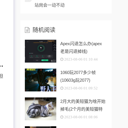
站岗会一动不动
随机阅读
Apex闪退怎么办(apex
老是闪退掉线)
2023-08-06 01:10:44
用率只有70%，最低画和光追最高画都是40帧怎么破
1060玩2077多少帧
但
(10603g玩2077)
2023-08-06 01:09:52
2月大的美短猫为啥开始
掉毛(2个月的美短猫特
别皮怎么办)
2023-08-06 01:08:06