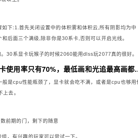
骤如下:1.首先关闭设置中的体积雾和体积云,所有阴影均为中
一个和后面三个满级,除非你是30系卡,否则可以开启光线。
。30系显卡玩猴子的时候2060能用dlss玩2077真的很好。
RTX2080super玩赛博朋克2077显卡使
一般是cpu性能瓶颈了，显卡就会吃不满，或者是cpu也够用
不上去。
多数前期的门，剩下的随意
较组，有兴趣的玩家可以尝试一下。