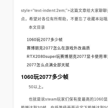
style="text-indent:2em;">这篇文章
点，希望对各位有所帮助，不要忘了收藏本站哦
本文目录
1060玩2077多少帧
赛博朋克2077怎么在游戏外改画质
RTX2080super玩赛博朋克2077显卡
2077怎么点满全部天赋
1060玩2077多少帧
50以上。
也就是说steam玩家们保有度最高的106
能够达到30帧，在低等级画面设定下能够达到5