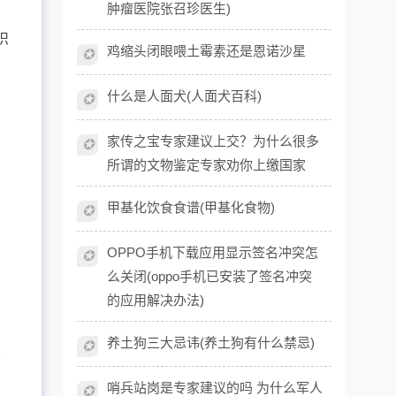
肿瘤医院张召珍医生)
识
鸡缩头闭眼喂土霉素还是恩诺沙星
✪
什么是人面犬(人面犬百科)
✪
家传之宝专家建议上交？为什么很多
✪
所谓的文物鉴定专家劝你上缴国家
甲基化饮食食谱(甲基化食物)
✪
OPPO手机下载应用显示签名冲突怎
✪
么关闭(oppo手机已安装了签名冲突
的应用解决办法)
养土狗三大忌讳(养土狗有什么禁忌)
✪
下
哨兵站岗是专家建议的吗 为什么军人
✪