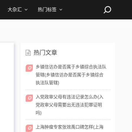
大杂汇
热门标签
热门文章
乡镇信访办是否属于乡镇综合执法队
✪
管辖(乡镇信访办是否属于乡镇综合
执法队管辖)
入党政审父母有违法记录怎么办(入
✪
党政审父母需要出无违法犯罪证明
吗)
上海肿瘤专家张效禹口碑怎样(上海
✪