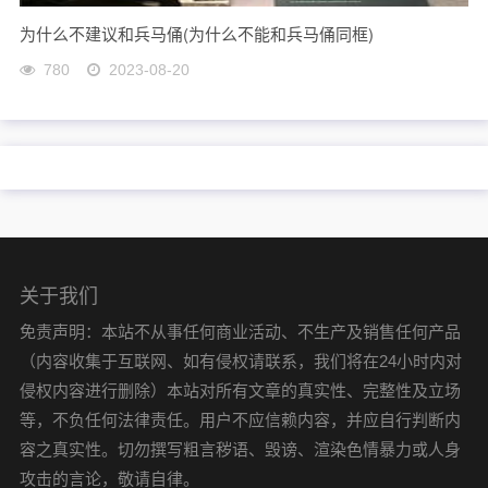
为什么不建议和兵马俑(为什么不能和兵马俑同框)
780
2023-08-20
关于我们
免责声明：本站不从事任何商业活动、不生产及销售任何产品
（内容收集于互联网、如有侵权请联系，我们将在24小时内对
侵权内容进行删除）本站对所有文章的真实性、完整性及立场
等，不负任何法律责任。用户不应信赖内容，并应自行判断内
容之真实性。切勿撰写粗言秽语、毁谤、渲染色情暴力或人身
攻击的言论，敬请自律。