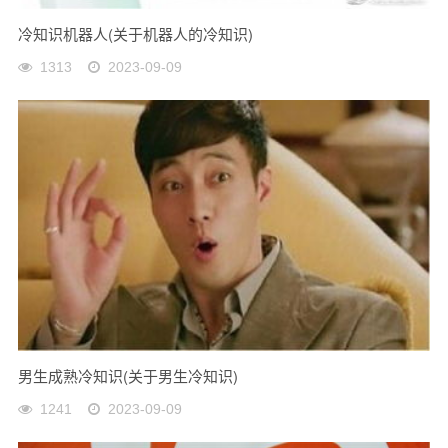
冷知识机器人(关于机器人的冷知识)
1313
2023-09-09
男生成熟冷知识(关于男生冷知识)
1241
2023-09-09