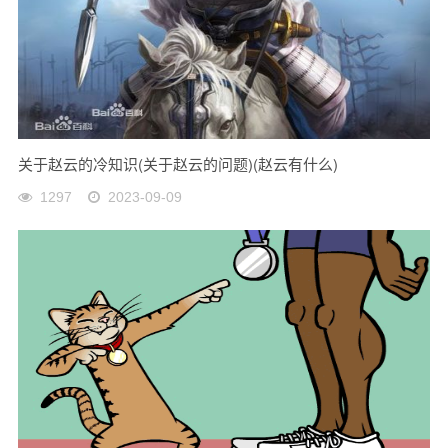
关于赵云的冷知识(关于赵云的问题)(赵云有什么)
1297
2023-09-09