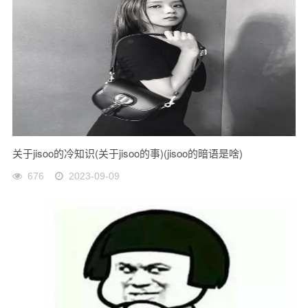
关于jisoo的冷知识(关于jisoo的事)(jisoo的暗语是啥)
676
2023-09-09