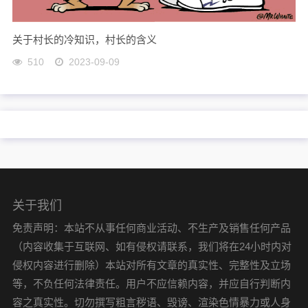
关于村长的冷知识，村长的含义
510
2023-09-09
关于我们
免责声明：本站不从事任何商业活动、不生产及销售任何产品
（内容收集于互联网、如有侵权请联系，我们将在24小时内对
侵权内容进行删除）本站对所有文章的真实性、完整性及立场
等，不负任何法律责任。用户不应信赖内容，并应自行判断内
容之真实性。切勿撰写粗言秽语、毁谤、渲染色情暴力或人身