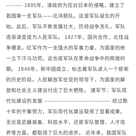
--------- 1895年，清政府为应对日本的侵略，建立了
我国第一支军队——北洋舰队。这是军队诞生的开
始。此后，军队不断发展壮大，历经战争洗礼，军队
逐渐演变成为人民军队。 1927年，国共合作，北伐战
争爆发。红军作为一支强大的军事力量，为国家的统
一立下汗马功劳。这也是军队在革命战争中的辉煌时
期。 1949年，新中国成立，标志着军队进入一个崭新
的历史阶段。人民解放军在党的领导下，为国家的解
放和社会主义建设付出了巨大牺牲。 建军节：军队现
代化建设的发展 ------------------------------------ 经过数
十年的不懈努力，军队现代化建设取得了显著成果。
无论是武器装备、科技水平，还是军队管理、人才培
养等方面，都取得了巨大的进步。 近年来，我国军队