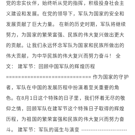
党的忠实伙伴，始终听从党的指挥，积极投身社会主
义建设和发展。在党的领导下，军队为国家的安全和
发展贡献了巨大力量。 在新的历史时期，军队将继续
努力，为国家的繁荣富强、民族的伟大复兴做出更大
的贡献。让我们永远怀念军队为国家和民族所做出的
伟大贡献，为中华民族的伟大复兴而努力奋斗！ 全
文： 建军节：回顾中国军队的辉煌历程
============================ 作为国家的守护
者，军队在中国的发展历程中扮演着至关重要的角
色。在8月1日这个特殊的日子里，我们怀着无尽的敬
仰之情，回顾军队在建军节这个特殊日子取得的辉煌
历程，为祖国的繁荣富强和民族的伟大复兴而努力奋
斗。 建军节：军队的诞生与演变 -------------------------