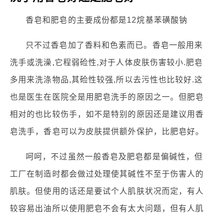
香皂和肥皂的主要成份都是12烷基苯磺酸钠
只不过香皂加了香料和色素而已。香皂一般用来
洗手或洗澡,它程弱硷性,对于人体皮肤伤害较小.肥皂
多用来洗涤物品,其硷性较强,所以去污性也比较好.这
也是医生在医院全是用肥皂洗手的原因之一。但肥皂
相对的也比较伤手，如不是特别的原因还是建议用香
皂洗手，香皂可以为皮肤提供额外保护，比肥皂好。
呵呵，不过虽然一般香皂及肥皂都是偏碱性，但
工厂在制造时都会做过处理使其碱性不至于伤害人的
肌肤。但使用的话还是要试个人肌肤状况而定，有人
较容易出油所以使用肥皂不会有太大问题，但有人肌