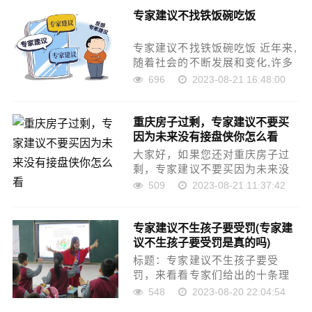
同,但是都有一个共同点,那就是不
专家建议不找铁饭碗吃饭
能过长,也不能过短。那么,午睡多
长时间最适合呢?……
专家建议不找铁饭碗吃饭 近年来,
随着社会的不断发展和变化,许多
传统的职业领域受到了挑战。在
696
2023-08-21 16:48:00
这样的大环境下,许多人开始思考,
什么样的职业才是未来的发展趋
重庆房子过剩，专家建议不要买
势?是铁饭碗还是新兴职业?本文
因为未来没有接盘侠你怎么看
将探讨这个话题,并……
大家好，如果您还对重庆房子过
剩，专家建议不要买因为未来没
有接盘侠你怎么看不太了解，没
509
2023-08-21 11:37:42
有关系，今天就由本站为大家分
享重庆房子过剩，专家建议不要
专家建议不生孩子要受罚(专家建
买因为未来没有接盘侠你怎么看
议不生孩子要受罚是真的吗)
的知识，包括为什么不建议买房
重……
标题：专家建议不生孩子要受
罚，来看看专家们给出的十条理
由 作为新时代的女性，独立、自
548
2023-08-20 22:04:54
主是关键词，对于自己的生育决