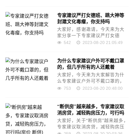
白，今天小编就来为大家分享关
于为什么男生不建议早婚生子的
专家建议严打女德班、跳大神等
知识，希望对各位有所帮助！本
封建文化毒瘤，你支持吗
文目录专家建议法定婚龄降到
1……
大家好，感谢邀请，今天来为大
家分享一下专家建议严打女德
班、跳大神等封建文化毒瘤，你
542
2023-08-20 21:05:49
支持吗的问题，以及和专家不建
议拐卖儿童的一些困惑，大家要
为什么专家建议户外可不戴口罩
是还不太明白的话，也没有关
的，但几乎所有的人还戴着
系，因为接下来将为大家分享，
希望可……
大家好，今天来为大家解答为什
么专家建议户外可不戴口罩的，
但几乎所有的人还戴着这个问题
753
2023-08-20 20:48:00
的一些问题点，包括不戴口罩建
议也一样很多人还不知道，因此
“断供房”越来越多，专家建议取
呢，今天就来为大家分析分析，
消房贷，减轻购房压力，可行吗
现在让我们一起来看看吧！如果
(房价 断供)
解……
大家好，关于“断供房”越来越多，
专家建议取消房贷，减轻购房压
力，可行吗很多朋友都还不太明
259
2023-08-20 20:03:36