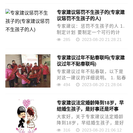
房产时最好不要贷款，否则可能
专家建议惩罚不生孩子的(专家建
会面临较高的风险。本文将为大
议惩罚不生孩子的人)
家介绍不贷款买房子的好处和
注……
专家建议：惩罚不生孩子的人 1.
制定计划 要制定一个可行的计
划，首先需要明确目标。我们的
285
2023-08-20 21:28:21
目标是让不生孩子的人意识到他
们的选择对他们自己和他们所爱
专家建议过年不贴春联吗(专家建
的人的长期影响。我们需要制定
议过年不贴春联吗)
一个详细的计划，包括具体……
专家建议过年不贴春联，以下是
对这一建议的详细说明。 1. 贴春
联的注意事项 贴春联时需要注意
494
2023-08-20 21:28:04
以下几点: 1. 位置：春联应该贴在
门框两侧，距离门框边缘不应超
专家建议法定婚龄降到18岁，早
过30厘米。 2. 字体：春联的字体
结婚生孩子，是好事还是坏事
应该清……
大家好，关于专家建议法定婚龄
降到18岁，早结婚生孩子，是好
事还是坏事很多朋友都还不太明
316
2023-08-20 21:06:12