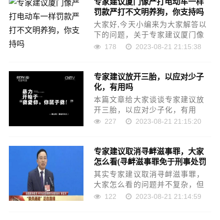
专家建议厦门像严打电动车一样
对大家有所帮助。如果可以帮助
罚款严打不文明养狗，你支持吗
到大家，还望关注收藏下本站，
……
大家好,今天小编来为大家解答以
下的问题，关于专家建议厦门像
严打电动车一样罚款严打不文明
178
2023-08-21 21:15:38
养狗，你支持吗，不建议生二胎
就养狗了吧这个很多人还不知
专家建议放开三胎，以应对少子
道，现在让我们一起来看看吧！
化，有用吗
本文目录男人48岁了还生二胎
吗……
本篇文章给大家谈谈专家建议放
开三胎，以应对少子化，有用
吗，以及不建议三胎的专家对应
227
2023-08-21 21:15:20
的知识点，文章可能有点长，但
是希望大家可以阅读完，增长自
专家建议取消寻衅滋事罪，大家
己的知识，最重要的是希望对各
怎么看(寻衅滋事罪免于刑事处罚
位有所帮助，可以解决了您的问
的条件)
题，……
其实专家建议取消寻衅滋事罪，
大家怎么看的问题并不复杂，但
是又很多的朋友都不太了解官方
122
2023-08-21 21:14:59
建议不传谣，因此呢，今天小编
就来为大家分享专家建议取消寻