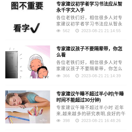
专家建议初学者学习书法应从智
衅滋事罪，大家怎么看的一些知
永千字文入手
识，希望可以帮助到大家，下面
我……
各位老铁们好，相信很多人对专
家建议初学者学习书法应从智永
千字文入手都不是特别的了解，
562
2023-08-21 21:14:55
因此呢，今天就来为大家分享下
关于专家建议初学者学习书法应
专家建议孩子不要隔辈带，你怎
从智永千字文入手以及不建议初
么看
学者练书法的问题知识，还望可
以……
各位老铁们好，相信很多人对专
家建议孩子不要隔辈带，你怎么
看都不是特别的了解，因此呢，
366
2023-08-21 21:14:39
今天就来为大家分享下关于专家
建议孩子不要隔辈带，你怎么看
专家建议午睡不超过半小时(午睡
以及专家告诉不建议隔辈带娃的
时间不能超过30分钟)
问题知识，还望可以帮助大家，
解……
专家建议午睡不超过半小时 近年
来,越来越多的研究表明,良好的午
睡对人们的身体健康和心理健康
398
2023-08-21 16:48:26
都非常重要。虽然午睡的时间不