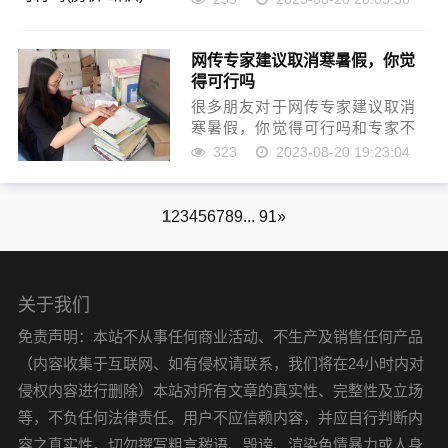
白，今天小编就来为大家分享关
于专家不建议买房的知识，希望
网传专家建议取消寒暑假，你觉
对各位有所帮助！本文目录“断供
得可行吗
房”越来越多，专家建议取……
很多朋友对于网传专家建议取消
寒暑假，你觉得可行吗和专家不
建议补课不太懂，今天就由小编
323
2023-08-20 19:23:04
来为大家分享，希望可以帮助到
大家，下面一起来看看吧！本文
目录老师为啥要禁止补课天价补
1
2
3
4
5
6
7
8
9
... 91
»
课层出不穷，孩子该不该参加校
外……
关于我们
免责声明：本站不从事任何商业活动、不生产及销售任何产品
（内容收集于互联网、如有侵权请联系，我们将在24小时内对
侵权内容进行删除）本站对所有文章的真实性、完整性及立场
等，不负任何法律责任。用户不应信赖内容，并应自行判断内
容之真实性。切勿撰写粗言秽语、毁谤、渲染色情暴力或人身