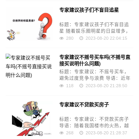
策，她们更是拥有自主权。然
专家建议孩子们不盲目追星
而，在专家们看来，不生孩子要
受罚，这种观点是站不住脚的。
那么……
标题：专家建议孩子们不盲目追
星 随着娱乐圈明星的日益增多，
孩子们盲目追星的现象也越来越
280
2023-08-20 22:04:15
普遍。专家表示，这种行为不仅
不利于孩子们的身心健康，还可
专家建议不摇号买车吗(不摇号直
能引发一系列不良后果。 段落
接买说明什么问题)
一：盲目追星的危害 盲目追
星……
标题：专家建议：不摇号买车，
避免过度竞争与浪费 导语：近年
来，汽车市场竞争日益激烈，很
118
2023-08-20 21:28:50
多消费者为了抢购心仪的车型，
愿意花费大量时间去汽车销售商
专家建议不贷款买房子
处排队摇号。然而，专家表示，
这种做法实际上是在浪费时间
和……
标题：专家建议：不贷款买房子
导语：随着我国楼市的火热，越
来越多的购房者希望通过贷款方
268
2023-08-20 21:28:37
式购买房产，但专家表示，购买