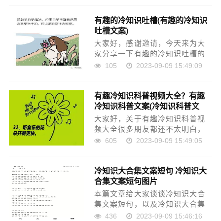
所帮助。如果可以帮助到大家，
有趣的冷知识吐槽(有趣的冷知识
还望关注收藏下本站，您的支持
吐槽文案)
是我们最大的动力，谢谢……
大家好，感谢邀请，今天来为大
家分享一下有趣的冷知识吐槽的
问题，以及和有趣的冷知识吐槽
105
2023-09-09 15:49:09
文案的一些困惑，大家要是还不
太明白的话，也没有关系，因为
有趣冷知识科普视频大全？有趣
接下来将为大家分享，希望可以
冷知识科普文案(冷知识科普文
帮助到大家，解决大家……
800字)
大家好，关于有趣冷知识科普视
频大全很多朋友都还不太明白，
今天小编就来为大家分享关于有
605
2023-09-09 15:49:05
趣冷知识科普文案的知识，希望
对各位有所帮助！本文目录趣味
冷知识大合集文案短句 冷知识大
冷知识生活冷知识科普冷知识科
合集文案短句图片
普女生必看趣味冷知识……
本篇文章给大家谈谈冷知识大合
集文案短句，以及冷知识大合集
文案短句图片对应的知识点，文
436
2023-09-09 15:46:16