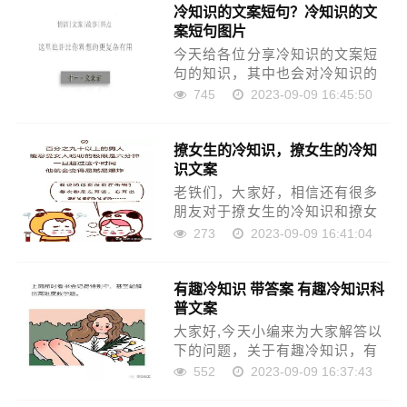
冷知识的文案短句？冷知识的文
现在让我们一起来看看吧！如果
案短句图片
解决了您的问题，还望……
今天给各位分享冷知识的文案短
句的知识，其中也会对冷知识的
文案短句图片进行解释，如果能
745
2023-09-09 16:45:50
碰巧解决你现在面临的问题，别
忘了关注本站，现在开始吧！本
撩女生的冷知识，撩女生的冷知
文目录趣味冷知识科普文案爆款
识文案
生活小常识冷知识文案……
老铁们，大家好，相信还有很多
朋友对于撩女生的冷知识和撩女
生的冷知识文案的相关问题不太
273
2023-09-09 16:41:04
懂，没关系，今天就由我来为大
家分享分享撩女生的冷知识以及
有趣冷知识 带答案 有趣冷知识科
撩女生的冷知识文案的问题，文
普文案
章篇幅可能偏长，希望……
大家好,今天小编来为大家解答以
下的问题，关于有趣冷知识，有
趣冷知识科普文案这个很多人还
552
2023-09-09 16:37:43
不知道，现在让我们一起来看看