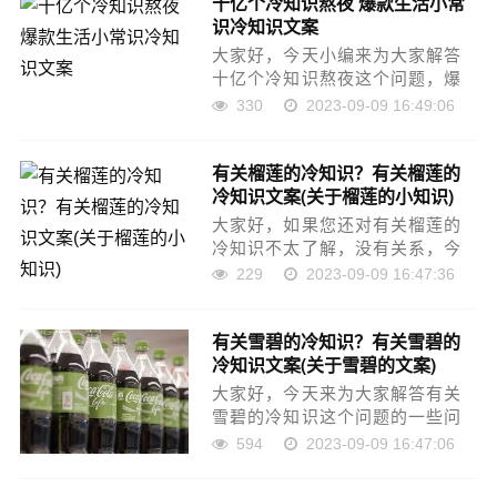
十亿个冷知识熬夜 爆款生活小常
识，还望可以帮助大家，解决大
识冷知识文案
家的一些困惑，下面一……
大家好，今天小编来为大家解答
十亿个冷知识熬夜这个问题，爆
款生活小常识冷知识文案很多人
330
2023-09-09 16:49:06
还不知道，现在让我们一起来看
看吧！本文目录爆款生活小常识
有关榴莲的冷知识？有关榴莲的
冷知识文案晚上熬夜有什么危害
冷知识文案(关于榴莲的小知识)
怎么才被定义为熬夜怎……
大家好，如果您还对有关榴莲的
冷知识不太了解，没有关系，今
天就由本站为大家分享有关榴莲
229
2023-09-09 16:47:36
的冷知识的知识，包括有关榴莲
的冷知识文案的问题都会给大家
有关雪碧的冷知识？有关雪碧的
分析到，还望可以解决大家的问
冷知识文案(关于雪碧的文案)
题，下面我们就开始吧……
大家好，今天来为大家解答有关
雪碧的冷知识这个问题的一些问
题点，包括有关雪碧的冷知识文
594
2023-09-09 16:47:06
案也一样很多人还不知道，因此
呢，今天就来为大家分析分析，