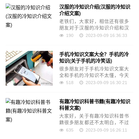
吧！本文目录趣味冷知识1000个
汉服的冷知识介绍(汉服的冷知识
有趣的冷知识有哪些有趣的冷知
介绍文案)
识有什么有趣的……
老铁们，大家好，相信还有很多
朋友对于汉服的冷知识介绍和汉
服的冷知识介绍文案的相关问题
190
2023-09-09 16:36:33
不太懂，没关系，今天就由我来
为大家分享分享汉服的冷知识介
手机冷知识文案大全？手机的冷
绍以及汉服的冷知识介绍文案的
知识(关于手机的冷笑话)
问题，文章篇幅可能偏……
很多朋友对于手机冷知识文案大
全和手机的冷知识不太懂，今天
就由小编来为大家分享，希望可
518
2023-09-09 16:30:21
以帮助到大家，下面一起来看看
吧！本文目录关于iphone的文案
有趣冷知识科普书籍(有趣冷知识
关于手机的幽默知识手机冷知识
科普文案)
手机降温冷知识……
大家好，关于有趣冷知识科普书
籍很多朋友都还不太明白，不过
没关系，因为今天小编就来为大
635
2023-09-09 16:26:11
家分享关于有趣冷知识科普文案