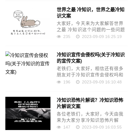
的知识点，相信应该可以解决大
世界之最 冷知识，世界之最冷知
家的一些困惑和问题，如果碰巧
识文案
可以解决您的问题，还……
大家好，今天来为大家解答世界
之最 冷知识这个问题的一些问题
点，包括世界之最冷知识文案也
235
2023-09-09 16:25:19
一样很多人还不知道，因此呢，
今天就来为大家分析分析，现在
冷知识宣传会侵权吗(关于冷知识
让我们一起来看看吧！如果解决
的宣传文案)
了您的问题，还望您……
老铁们，大家好，相信还有很多
朋友对于冷知识宣传会侵权吗和
关于冷知识的宣传文案的相关问
196
2023-09-09 16:10:48
题不太懂，没关系，今天就由我
来为大家分享分享冷知识宣传会
冷知识恐怖片解说？冷知识恐怖
侵权吗以及关于冷知识的宣传文
片解说文案
案的问题，文章篇幅可……
各位老铁们，大家好，今天由我
来为大家分享冷知识恐怖片解
说，以及冷知识恐怖片解说文案
147
2023-09-09 16:03:55
的相关问题知识，希望对大家有