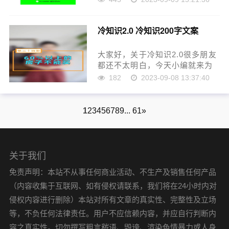
不知道，现在让我们一起来看看
吧！本文目录关于健康的英语演
冷知识2.0 冷知识200字文案
讲用什么题目好有关身体健康的
英语短语whatto……
大家好，关于冷知识2.0很多朋友
都还不太明白，今天小编就来为
大家分享关于冷知识200字文案的
182
2023-09-08 13:37:40
知识，希望对各位有所帮助！本
文目录冷知识科普和解释冷知识
账号还能做吗冷知识怎么样变现
1
2
3
4
5
6
7
8
9
... 61
»
冷知识文字版……
关于我们
免责声明：本站不从事任何商业活动、不生产及销售任何产品
（内容收集于互联网、如有侵权请联系，我们将在24小时内对
侵权内容进行删除）本站对所有文章的真实性、完整性及立场
等，不负任何法律责任。用户不应信赖内容，并应自行判断内
容之真实性。切勿撰写粗言秽语、毁谤、渲染色情暴力或人身