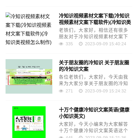
章可能有点长，但是希望大家可
以阅读完，增长自己的知识，最
冷知识视频素材文案下载(冷知识
重要的是希望对各位有所帮助，
视频素材文案下载软件)(冷知识类
可以解决了您的问题，……
视频怎么制作)
老铁们，大家好，相信还有很多
朋友对于冷知识视频素材文案下
载和冷知识视频素材文案下载软
335
2023-09-09 15:40:24
件的相关问题不太懂，没关系，
今天就由我来为大家分享分享冷
关于朋友圈的冷知识 关于朋友圈
知识视频素材文案下载以及冷知
的冷知识文案
识视频素材文案下载软……
各位老铁们，大家好，今天由我
来为大家分享关于朋友圈的冷知
识，以及关于朋友圈的冷知识文
271
2023-09-09 15:24:32
案的相关问题知识，希望对大家
有所帮助。如果可以帮助到大
十万个健康冷知识文案英语(健康
家，还望关注收藏下本站，您的
小知识英文)
支持是我们最大的动力，……
大家好，今天小编来为大家解答
十万个健康冷知识文案英语这个
问题，健康小知识英文很多人还
445
2023-09-09 15:21:36