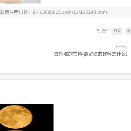
：bk.66688815.com/13/168240.html
标签：
月亮
轻
下一篇:
最解渴的饮料(最解渴的饮料是什么)