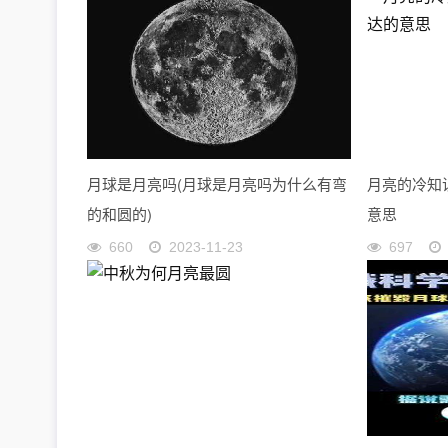
月球是月亮吗(月球是月亮吗为什么有弯
月亮的冷知
的和圆的)
意思
660
2023-11-23
697