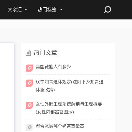
大杂汇
热门标签
热门文章
美国藏族人有多少
✪
辽宁知青退休规定(沈阳下乡知青退
✪
休新政策)
女性外部生理系统解剖与生理概要
✪
(女性内部器官图示)
蜜雪冰城哪个奶茶热量高
✪