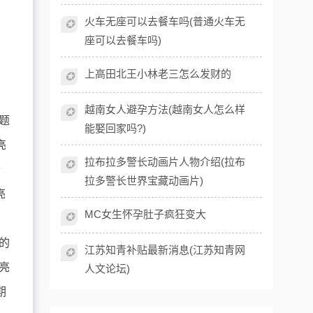
火车无座可以去餐车吗(普通火车无
✪
座可以去餐车吗)
上高田北王小林老三怎么发财的
✪
越南女人避孕方法(越南女人怎么样
✪
题
能娶回家吗?)
亮
拉布拉多警长动画片人物介绍(拉布
✪
个
拉多警长世界宝藏动画片)
亮
MC女生怀孕肚子疯狂变大
✪
亮
的
江苏知青补贴最新消息(江苏知青网
✪
亮
人文论坛)
期