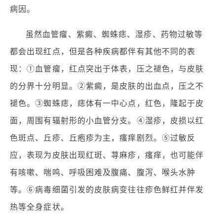
病因。
虽然血管瘤、紫癜、蜘蛛痣、湿疹、药物过敏等
都会出现红点，但是各种疾病都伴有其他不同的表
现：①血管瘤，红点突出于体表，压之褪色，与皮肤
的分界十分明显。②紫癜，是皮肤的出血点，压之不
褪色。③蜘蛛痣，痣体有一中心点，红色，隆起于皮
面，周围有辐射形的小血管分支。④湿疹，皮损以红
色斑点、丘疹、丘疱疹为主，瘙痒剧烈。⑤过敏反
应，表现为皮肤出现红斑、荨麻疹，瘙痒，也可能伴
有咳嗽、喘鸣、呼吸困难及腹痛、腹泻、喉头水肿
等。⑥病毒细菌引发的皮肤病变往往疹色鲜红并伴发
热等全身症状。