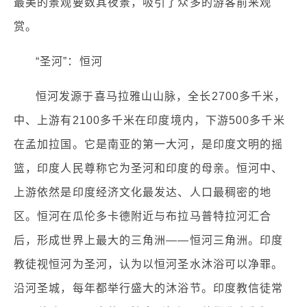
最美的景观要数其夜景，吸引了众多的游客前来观
赏。
“圣河”：恒河
恒河发源于喜马拉雅山山脉，全长2700多千米，
中、上游有2100多千米在印度境内，下游500多千米
在孟加拉国。它是南亚的第一大河，是印度文明的摇
篮，印度人民尊称它为圣河和印度的母亲。恒河中、
上游依然是印度经济文化最发达、人口最稠密的地
区。恒河在瓜伦多卡德附近与布拉马普特拉河汇合
后，形成世界上最大的三角洲——恒河三角洲。印度
教徒视恒河为圣河，认为以恒河圣水沐浴可以净罪。
沿河圣城，每年都举行盛大的沐浴节。印度教信徒常