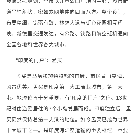
琴斯总揽规划，全市以儿童公园广场为中心，城市街
道呈辐射状，密如蛛网地伸向四面八方。整个设计，
布局精细，错落有致，林荫大道与街心花园相互辉
映。新德里交通发达，有公路、铁路和航空班机通向
全国各地和世界各大城市。
“印度的门户”：孟买
孟买是马哈拉施特拉邦的首府，市区背山靠海，
风景优美。孟买是印度第一大工商业城市，第一大
港。地理位置十分重要，有“印度的门户”之称。13世
纪时由渔民居住的7个小岛发展而成。印度独立后，孟
买仍然保持着第一大港的地位。如今孟买已成为世界
十大城市之一。是印度海陆空运输的重要枢纽、重要