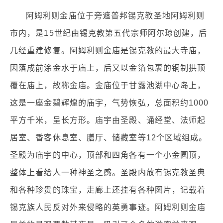
阿姆利则金庙位于旁遮普邦锡克教圣地阿姆利则
市内，是15世纪由锡克教第五代宗师阿尔琼创建，后
几经重建修复。阿姆利则金庙是锡克教的最大寺庙，
因落成前涂金水于庙上，后又以金箔包裹的铜制拱顶
覆在庙上，故称金庙。金庙位于甘露池湖中心岛上，
这是一座金碧辉煌的庙宇，气势恢弘，总面积约1000
平方千米，呈长方形。庙宇由圣殿、诵经堂、法师起
居室、香客休息室、膳厅、储藏室等12个区域组成。
圣殿为庙宇的中心，顶部和四角各有一个小金圆顶，
整体上看给人一种神圣之感。圣殿内放有锡克教圣典
和各种珍贵的珠宝，走廊上还挂有各种图片，记载着
锡克族人民反对外来侵略的英勇事迹。阿姆利则金庙