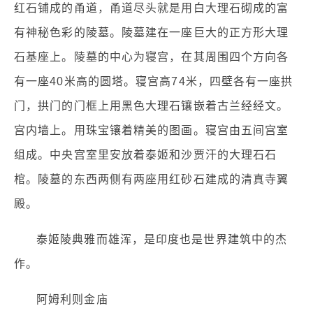
红石铺成的甬道，甬道尽头就是用白大理石砌成的富
有神秘色彩的陵墓。陵墓建在一座巨大的正方形大理
石基座上。陵墓的中心为寝宫，在其周围四个方向各
有一座40米高的圆塔。寝宫高74米，四壁各有一座拱
门，拱门的门框上用黑色大理石镶嵌着古兰经经文。
宫内墙上。用珠宝镶着精美的图画。寝宫由五间宫室
组成。中央宫室里安放着泰姬和沙贾汗的大理石石
棺。陵墓的东西两侧有两座用红砂石建成的清真寺翼
殿。
泰姬陵典雅而雄浑，是印度也是世界建筑中的杰
作。
阿姆利则金庙