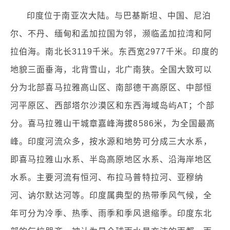
印度位于南亚次大陆。与巴基斯坦、中国、尼泊
尔、不丹、缅甸和孟加拉国为邻，濒临孟加拉湾和阿
拉伯海。南北长3119千米。东西宽2977千米。印度的
地貌三面垂海，北背雪山，北广南狭。全国大致可以
分为北部喜马拉雅高山区、南部德干高原区、中部恒
河平原区、西部塔尔沙漠区和东西海域岛屿AT；个部
分。喜马拉雅山干城章嘉峰海拔8586米，为全国最高
峰。印度河流众多，按水源和地势可分成三大水系，
即喜马拉雅山水系、半岛高原地区水系、沿海岸地区
水系。主要河流有恒河、布拉马普特拉河、亚穆纳
河、讷尔默达河等。印度属典型的热带季风气候，全
年可分为冷季、热季、雨季和季风退缩季。印度东北